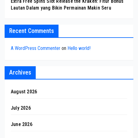
Extra Free Spins Slot Release the Kraken: Fitur Bonus
Lautan Dalam yang Bikin Permainan Makin Seru
Recent Comments
A WordPress Commenter
on
Hello world!
Archives
August 2026
July 2026
June 2026