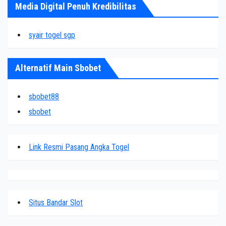
Media Digital Penuh Kredibilitas
syair togel sgp
Alternatif Main Sbobet
sbobet88
sbobet
Link Resmi Pasang Angka Togel
Situs Bandar Slot