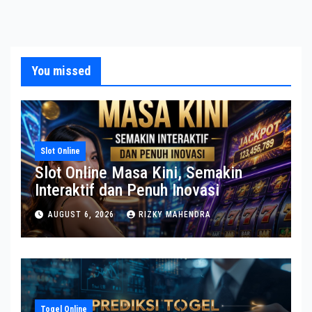
You missed
Slot Online
Slot Online Masa Kini, Semakin
Interaktif dan Penuh Inovasi
AUGUST 6, 2026
RIZKY MAHENDRA
Togel Online