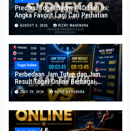
Prediksi Togel Sydney 4D Hari Ini:
Angka Favorit Lagi Cari Perhatian
AUGUST 3, 2026
RIZKY MAHENDRA
Togel Online
Perbedaan Jam Tutup dan Jam
Result Togel Online Berbagai
Pasaran
JULY 29, 2026
RIZKY MAHENDRA