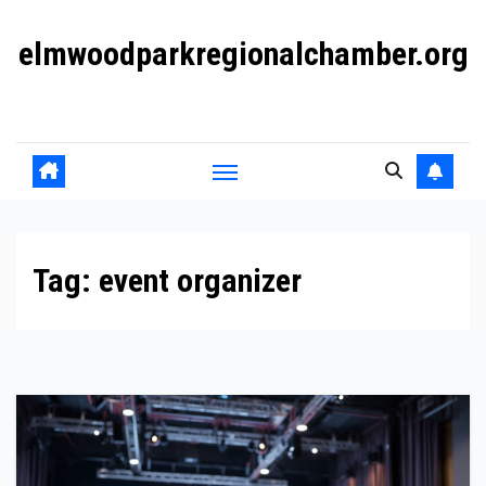
Skip
elmwoodparkregionalchamber.org
to
content
Mendukung Bisnis dan Komunitas Lokal
Tag:
event organizer