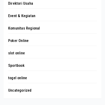
Direktori Usaha
Event & Kegiatan
Komunitas Regional
Poker Online
slot online
Sportbook
togel online
Uncategorized