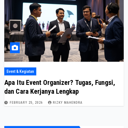
Event & Kegiatan
Apa Itu Event Organizer? Tugas, Fungsi,
dan Cara Kerjanya Lengkap
FEBRUARY 25, 2026
RIZKY MAHENDRA