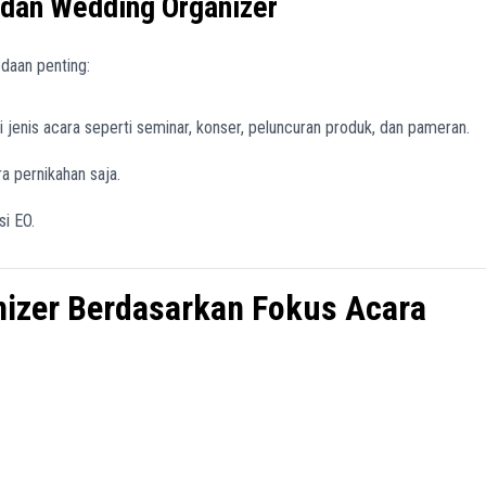
 dan Wedding Organizer
daan penting:
jenis acara seperti seminar, konser, peluncuran produk, dan pameran.
a pernikahan saja.
si EO.
nizer Berdasarkan Fokus Acara