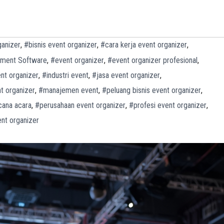
ganizer
,
#bisnis event organizer
,
#cara kerja event organizer
,
ment Software
,
#event organizer
,
#event organizer profesional
,
nt organizer
,
#industri event
,
#jasa event organizer
,
t organizer
,
#manajemen event
,
#peluang bisnis event organizer
,
ana acara
,
#perusahaan event organizer
,
#profesi event organizer
,
nt organizer