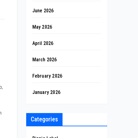
June 2026
May 2026
April 2026
March 2026
February 2026
p,
January 2026
n
Categories