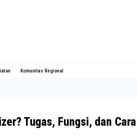
iatan
Komunitas Regional
izer? Tugas, Fungsi, dan Cara