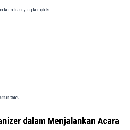
n koordinasi yang kompleks.
laman tamu.
anizer dalam Menjalankan Acara