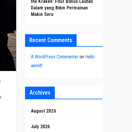
the Kraken: Fitur Bonus Lautan
Dalam yang Bikin Permainan
Makin Seru
Recent Comments
A WordPress Commenter
on
Hello
world!
a
Archives
u
August 2026
July 2026