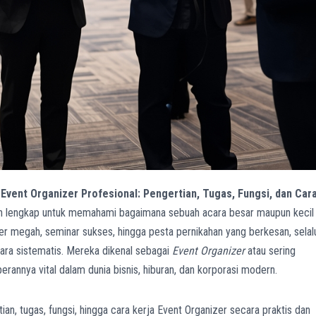
Event Organizer Profesional: Pengertian, Tugas, Fungsi, dan Car
n lengkap untuk memahami bagaimana sebuah acara besar maupun kecil
ser megah, seminar sukses, hingga pesta pernikahan yang berkesan, selal
ara sistematis. Mereka dikenal sebagai
Event Organizer
atau sering
perannya vital dalam dunia bisnis, hiburan, dan korporasi modern.
an, tugas, fungsi, hingga cara kerja Event Organizer secara praktis dan