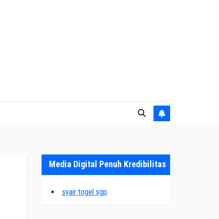
Media Digital Penuh Kredibilitas
syair togel sgp