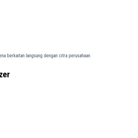
ena berkaitan langsung dengan citra perusahaan.
zer