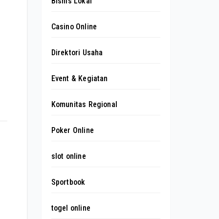
Bisnis Lokal
Casino Online
Direktori Usaha
Event & Kegiatan
Komunitas Regional
Poker Online
slot online
Sportbook
togel online