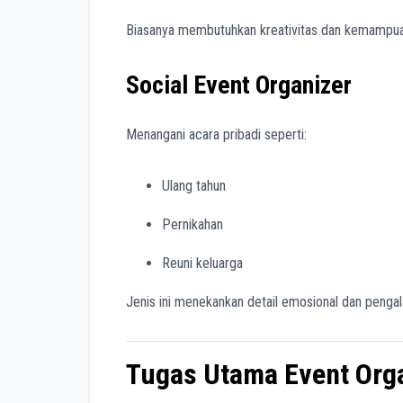
Biasanya membutuhkan kreativitas dan kemampua
Social Event Organizer
Menangani acara pribadi seperti:
Ulang tahun
Pernikahan
Reuni keluarga
Jenis ini menekankan detail emosional dan penga
Tugas Utama Event Org