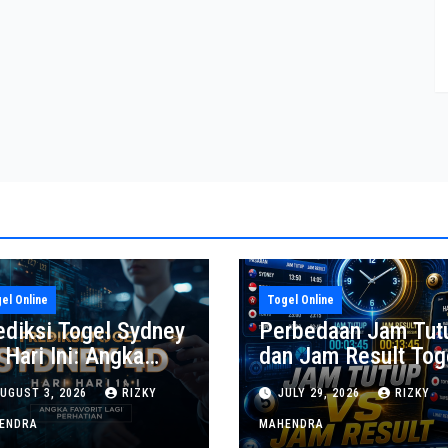
el Online
Togel Online
ediksi Togel Sydney
Perbedaan Jam Tut
 Hari Ini: Angka
dan Jam Result Tog
vorit Lagi Cari
Online Berbagai
UGUST 3, 2026
RIZKY
JULY 29, 2026
RIZKY
rhatian
Pasaran
ENDRA
MAHENDRA