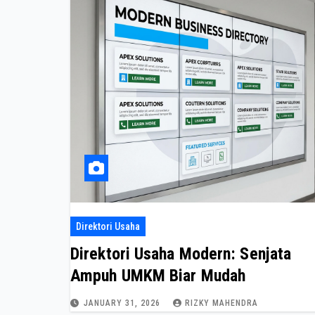
Direktori Usaha
Direktori Usaha Modern: Senjata
Ampuh UMKM Biar Mudah
JANUARY 31, 2026
RIZKY MAHENDRA