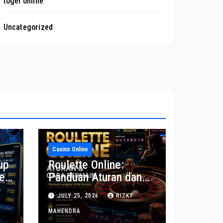
togel online
Uncategorized
Casino Online
up
Roulette Online:
el
Panduan Aturan dan
Cara Bermain untuk
JULY 25, 2026
RIZKY
Pemula
MAHENDRA