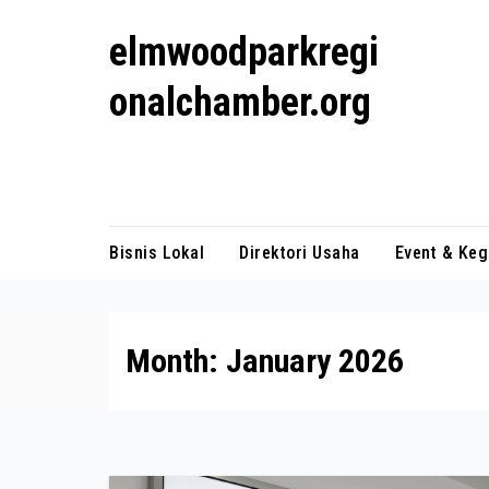
Skip
elmwoodparkregi
to
content
onalchamber.org
Mendukung Bisnis dan Komunitas
Lokal
Bisnis Lokal
Direktori Usaha
Event & Keg
Month:
January 2026