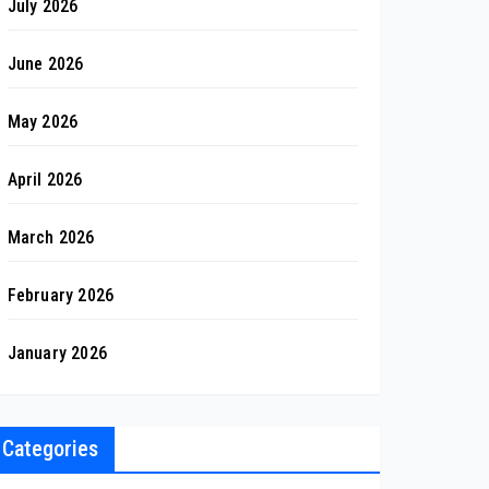
July 2026
June 2026
May 2026
April 2026
March 2026
February 2026
January 2026
Categories