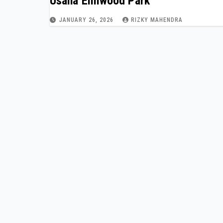
Usaha Elmwood Park
JANUARY 26, 2026
RIZKY MAHENDRA