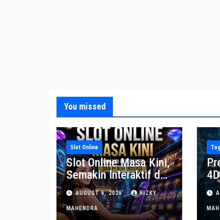
You missed
Slot Online
Tog
Slot Online Masa Kini,
Pr
Semakin Interaktif dan
4D
Penuh Inovasi
Fa
AUGUST 6, 2026
RIZKY
A
Pe
MAHENDRA
MAH