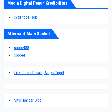
Media Digital Penuh Kredibilitas
syair togel sgp
Alternatif Main Sbobet
sbobet88
sbobet
Link Resmi Pasang Angka Togel
Situs Bandar Slot