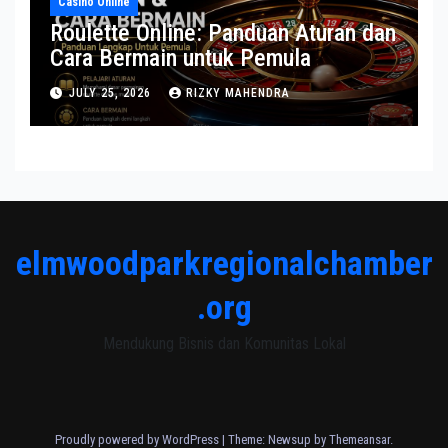
Casino Online
Roulette Online: Panduan Aturan dan
Cara Bermain untuk Pemula
JULY 25, 2026
RIZKY MAHENDRA
elmwoodparkregionalchamber
.org
Mendukung Bisnis dan Komunitas Lokal
Proudly powered by WordPress
|
Theme: Newsup by
Themeansar
.