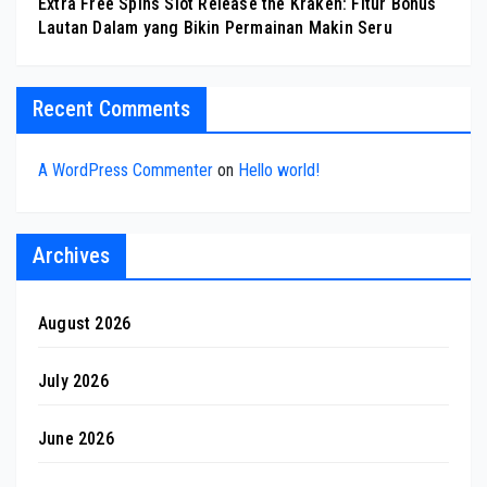
Extra Free Spins Slot Release the Kraken: Fitur Bonus
Lautan Dalam yang Bikin Permainan Makin Seru
Recent Comments
A WordPress Commenter
on
Hello world!
Archives
August 2026
July 2026
June 2026