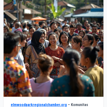
elmwoodparkregionalchamber.org
– Komunitas