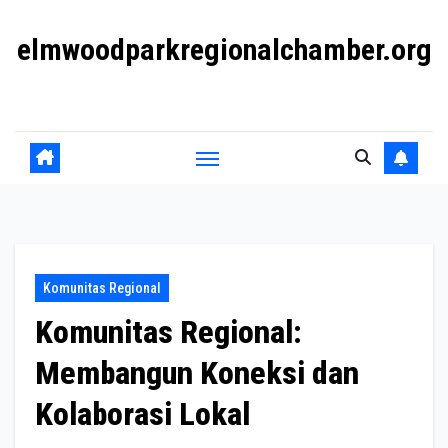
Skip
elmwoodparkregionalchamber.org
to
content
Mendukung Bisnis dan Komunitas Lokal
Komunitas Regional
Komunitas Regional:
Membangun Koneksi dan
Kolaborasi Lokal