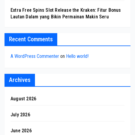
Extra Free Spins Slot Release the Kraken: Fitur Bonus
Lautan Dalam yang Bikin Permainan Makin Seru
Recent Comments
A WordPress Commenter
on
Hello world!
Archives
August 2026
July 2026
June 2026