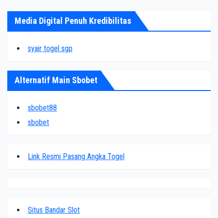
Media Digital Penuh Kredibilitas
syair togel sgp
Alternatif Main Sbobet
sbobet88
sbobet
Link Resmi Pasang Angka Togel
Situs Bandar Slot