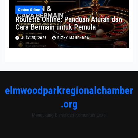
Casino Online
Roulette Online: Panduan Aturan dan
Cara Bermain untuk Pemula
JULY 25, 2026
RIZKY MAHENDRA
elmwoodparkregionalchamber
.org
Mendukung Bisnis dan Komunitas Lokal