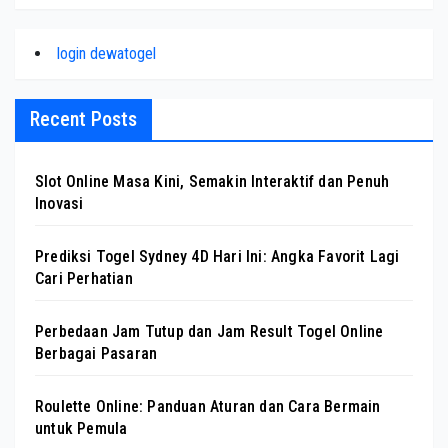
login dewatogel
Recent Posts
Slot Online Masa Kini, Semakin Interaktif dan Penuh
Inovasi
Prediksi Togel Sydney 4D Hari Ini: Angka Favorit Lagi
Cari Perhatian
Perbedaan Jam Tutup dan Jam Result Togel Online
Berbagai Pasaran
Roulette Online: Panduan Aturan dan Cara Bermain
untuk Pemula