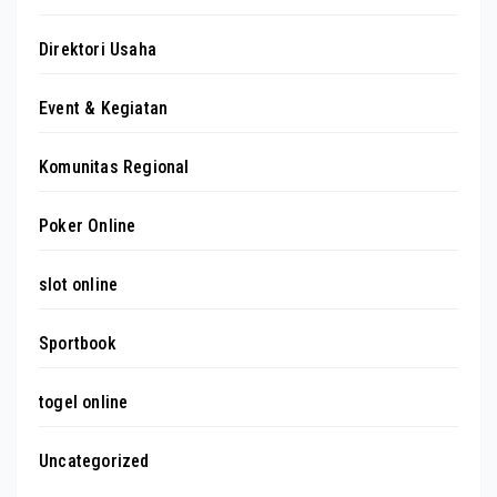
Direktori Usaha
Event & Kegiatan
Komunitas Regional
Poker Online
slot online
Sportbook
togel online
Uncategorized