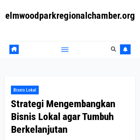
Skip
elmwoodparkregionalchamber.org
to
content
Mendukung Bisnis dan Komunitas Lokal
Bisnis Lokal
Strategi Mengembangkan
Bisnis Lokal agar Tumbuh
Berkelanjutan