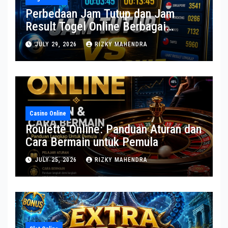
Perbedaan Jam Tutup dan Jam
Result Togel Online Berbagai
Pasaran
JULY 29, 2026
RIZKY MAHENDRA
Casino Online
Roulette Online: Panduan Aturan dan
Cara Bermain untuk Pemula
JULY 25, 2026
RIZKY MAHENDRA