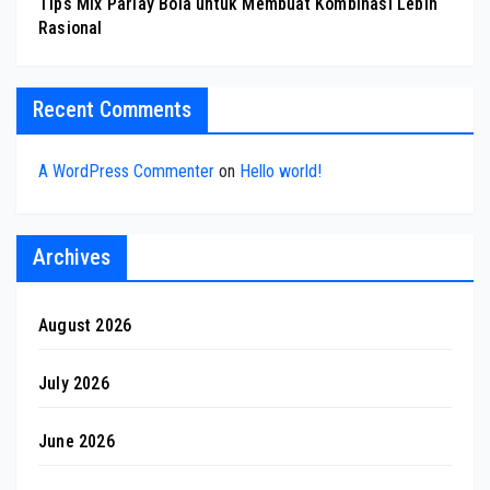
Tips Mix Parlay Bola untuk Membuat Kombinasi Lebih
Rasional
Recent Comments
A WordPress Commenter
on
Hello world!
Archives
August 2026
July 2026
June 2026