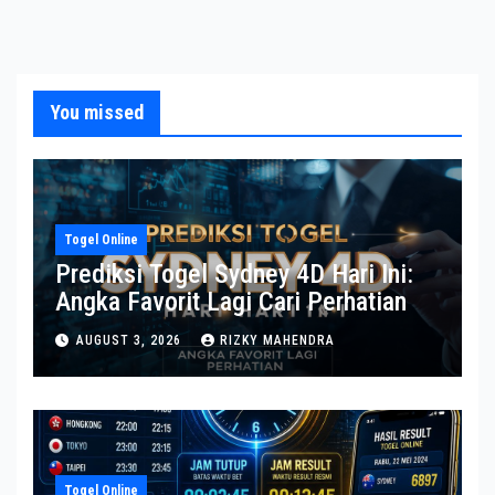
You missed
Togel Online
Prediksi Togel Sydney 4D Hari Ini:
Angka Favorit Lagi Cari Perhatian
AUGUST 3, 2026
RIZKY MAHENDRA
Togel Online