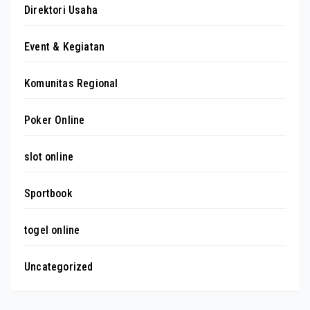
Direktori Usaha
Event & Kegiatan
Komunitas Regional
Poker Online
slot online
Sportbook
togel online
Uncategorized