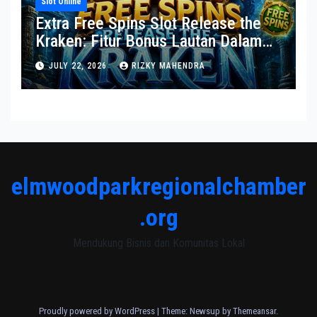
Slot Online
Extra Free Spins Slot Release the
Kraken: Fitur Bonus Lautan Dalam
yang Bikin Permainan Makin Seru
JULY 22, 2026
RIZKY MAHENDRA
elmwoodparkregionalchamber
.org
Mendukung Bisnis dan Komunitas Lokal
Proudly powered by WordPress
|
Theme: Newsup by
Themeansar
.