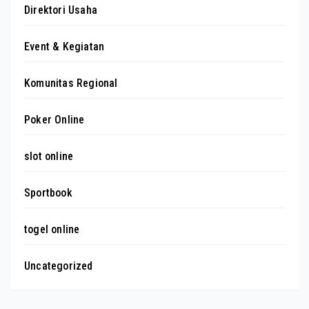
Direktori Usaha
Event & Kegiatan
Komunitas Regional
Poker Online
slot online
Sportbook
togel online
Uncategorized