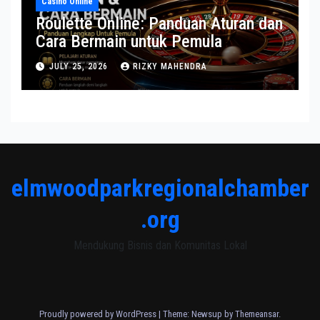
Casino Online
Roulette Online: Panduan Aturan dan
Cara Bermain untuk Pemula
JULY 25, 2026
RIZKY MAHENDRA
elmwoodparkregionalchamber
.org
Mendukung Bisnis dan Komunitas Lokal
Proudly powered by WordPress
|
Theme: Newsup by
Themeansar
.