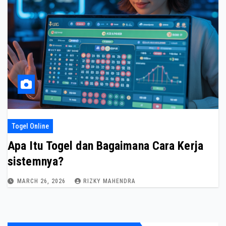
Togel Online
Apa Itu Togel dan Bagaimana Cara Kerja
sistemnya?
MARCH 26, 2026
RIZKY MAHENDRA