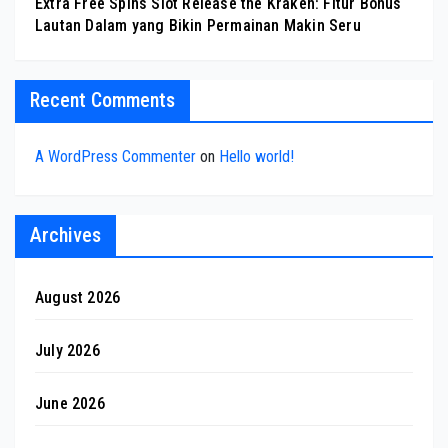
Extra Free Spins Slot Release the Kraken: Fitur Bonus
Lautan Dalam yang Bikin Permainan Makin Seru
Recent Comments
A WordPress Commenter
on
Hello world!
Archives
August 2026
July 2026
June 2026