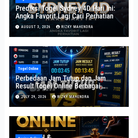
Prediksi Togel Sydney 4D Hari Ini:
Angka Favorit Lagi Cari Perhatian
AUGUST 3, 2026
RIZKY MAHENDRA
Togel Online
Perbedaan Jam Tutup dan Jam
Result Togel Online Berbagai
Pasaran
JULY 29, 2026
RIZKY MAHENDRA