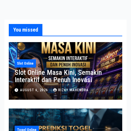
You missed
Slot Online
Slot Online Masa Kini, Semakin
Interaktif dan Penuh Inovasi
AUGUST 6, 2026
RIZKY MAHENDRA
Togel Online