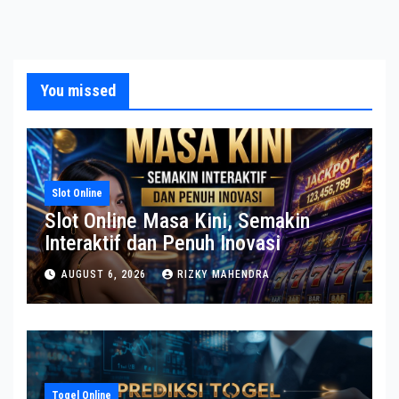
You missed
Slot Online
Slot Online Masa Kini, Semakin
Interaktif dan Penuh Inovasi
AUGUST 6, 2026
RIZKY MAHENDRA
Togel Online