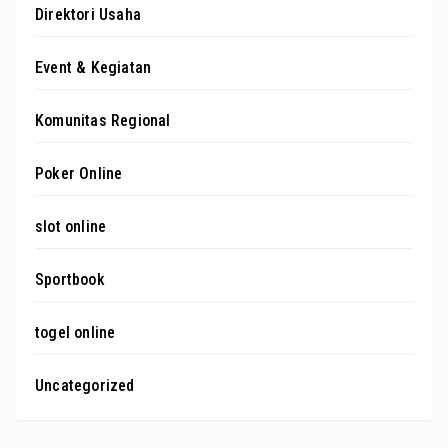
Direktori Usaha
Event & Kegiatan
Komunitas Regional
Poker Online
slot online
Sportbook
togel online
Uncategorized