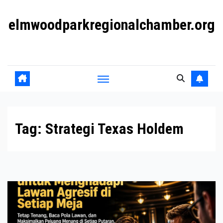
Skip
elmwoodparkregionalchamber.org
to
content
Mendukung Bisnis dan Komunitas Lokal
Tag:
Strategi Texas Holdem