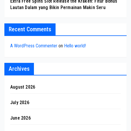
Extra Free Spins Slot Release the Kraken: Fitur Bonus
Lautan Dalam yang Bikin Permainan Makin Seru
Recent Comments
A WordPress Commenter
on
Hello world!
Archives
August 2026
July 2026
June 2026