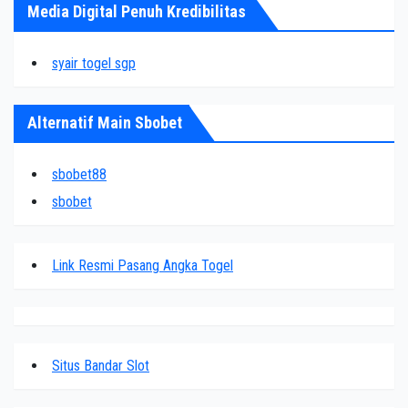
Media Digital Penuh Kredibilitas
syair togel sgp
Alternatif Main Sbobet
sbobet88
sbobet
Link Resmi Pasang Angka Togel
Situs Bandar Slot