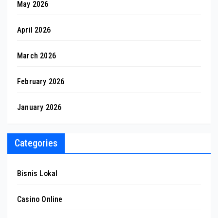
May 2026
April 2026
March 2026
February 2026
January 2026
Categories
Bisnis Lokal
Casino Online