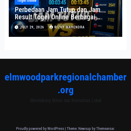
Togel Online
Perbedaan Jam Tutup dan Jam
Result Togel Online Berbagai
Pasaran
JULY 29, 2026
RIZKY MAHENDRA
elmwoodparkregionalchamber
.org
Mendukung Bisnis dan Komunitas Lokal
Proudly powered by WordPress
|
Theme: Newsup by
Themeansar
.