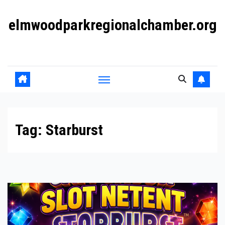
Skip
elmwoodparkregionalchamber.org
to
content
Mendukung Bisnis dan Komunitas Lokal
Tag:
Starburst