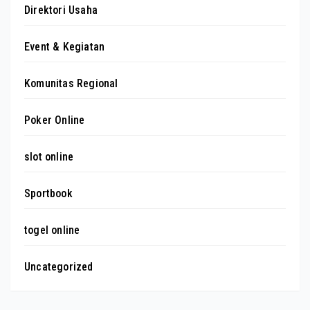
Direktori Usaha
Event & Kegiatan
Komunitas Regional
Poker Online
slot online
Sportbook
togel online
Uncategorized