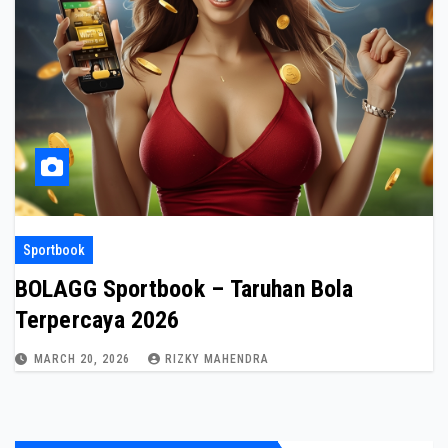
Sportbook
BOLAGG Sportbook – Taruhan Bola
Terpercaya 2026
MARCH 20, 2026
RIZKY MAHENDRA