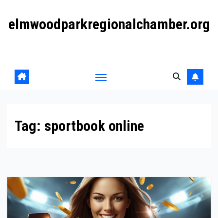
Skip
elmwoodparkregionalchamber.org
to
content
Mendukung Bisnis dan Komunitas Lokal
Tag:
sportbook online