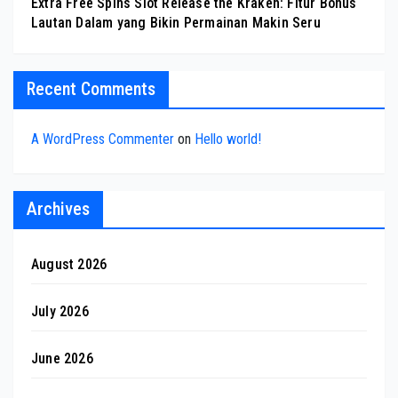
Extra Free Spins Slot Release the Kraken: Fitur Bonus
Lautan Dalam yang Bikin Permainan Makin Seru
Recent Comments
A WordPress Commenter
on
Hello world!
Archives
August 2026
July 2026
June 2026