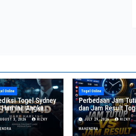
el Online
Togel Online
ediksi Togel Sydney
Perbedaan Jam Tut
 Hari Ini: Angka
dan Jam Result Tog
vorit Lagi Cari
Online Berbagai
UGUST 3, 2026
RIZKY
JULY 29, 2026
RIZKY
rhatian
Pasaran
ENDRA
MAHENDRA