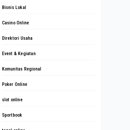
Bisnis Lokal
Casino Online
Direktori Usaha
Event & Kegiatan
Komunitas Regional
Poker Online
slot online
Sportbook