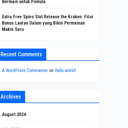
Bermain untuk Pemula
Extra Free Spins Slot Release the Kraken: Fitur
Bonus Lautan Dalam yang Bikin Permainan
Makin Seru
Recent Comments
A WordPress Commenter
on
Hello world!
Archives
August 2026