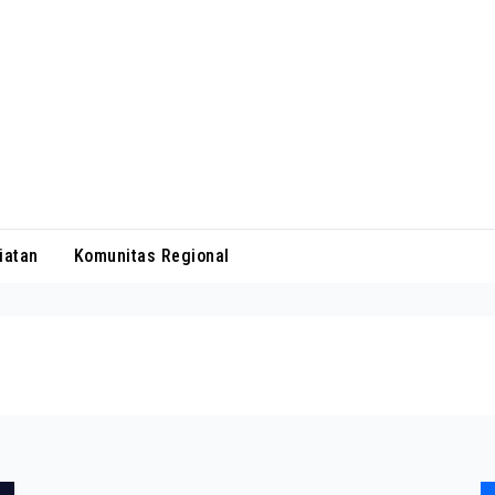
iatan
Komunitas Regional