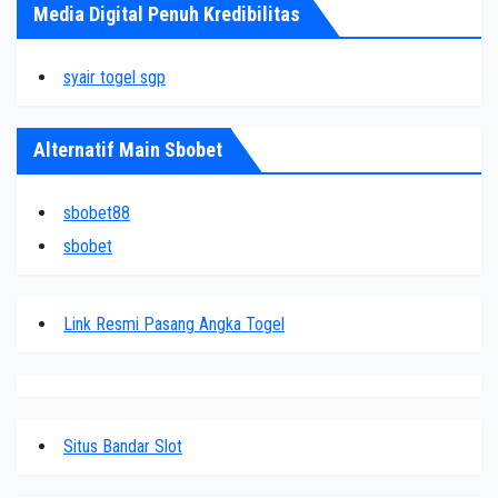
Media Digital Penuh Kredibilitas
syair togel sgp
Alternatif Main Sbobet
sbobet88
sbobet
Link Resmi Pasang Angka Togel
Situs Bandar Slot