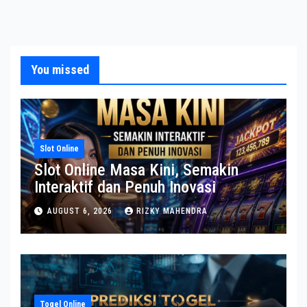
You missed
Slot Online
Slot Online Masa Kini, Semakin
Interaktif dan Penuh Inovasi
AUGUST 6, 2026
RIZKY MAHENDRA
Togel Online