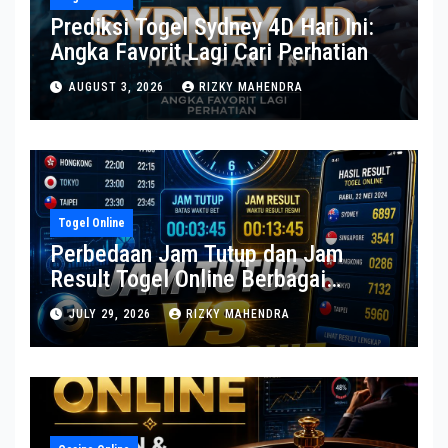
Prediksi Togel Sydney 4D Hari Ini:
Angka Favorit Lagi Cari Perhatian
AUGUST 3, 2026
RIZKY MAHENDRA
Togel Online
Perbedaan Jam Tutup dan Jam
Result Togel Online Berbagai
Pasaran
JULY 29, 2026
RIZKY MAHENDRA