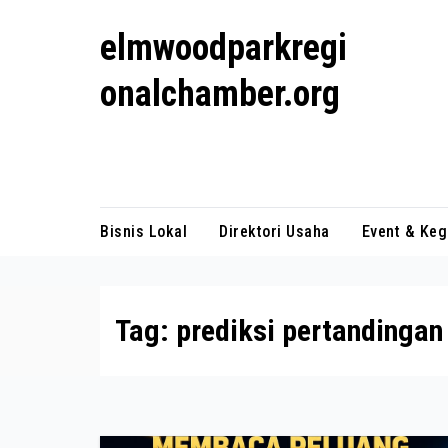
Skip
elmwoodparkregi
to
content
onalchamber.org
Mendukung Bisnis dan Komunitas
Lokal
Bisnis Lokal
Direktori Usaha
Event & Keg
Tag:
prediksi pertandingan