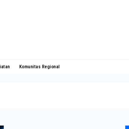
iatan
Komunitas Regional