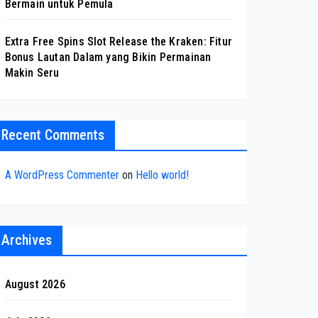
Bermain untuk Pemula
Extra Free Spins Slot Release the Kraken: Fitur
Bonus Lautan Dalam yang Bikin Permainan
Makin Seru
Recent Comments
A WordPress Commenter
on
Hello world!
Archives
August 2026