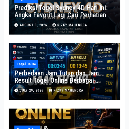
Prediksi Togel Sydney 4D Hari Ini:
Angka Favorit Lagi Cari Perhatian
AUGUST 3, 2026
RIZKY MAHENDRA
Togel Online
Perbedaan Jam Tutup dan Jam
Result Togel Online Berbagai
Pasaran
JULY 29, 2026
RIZKY MAHENDRA