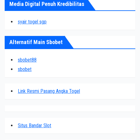
Media Digital Penuh Kredibilitas
syair togel sgp
Alternatif Main Sbobet
sbobet88
sbobet
Link Resmi Pasang Angka Togel
Situs Bandar Slot