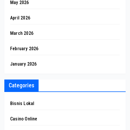
May 2026
April 2026
March 2026
February 2026
January 2026
Categories
Bisnis Lokal
Casino Online