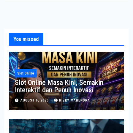
You missed
Slot Online
Slot Online Masa Kini, Semakin
Interaktif dan Penuh Inovasi
AUGUST 6, 2026
RIZKY MAHENDRA