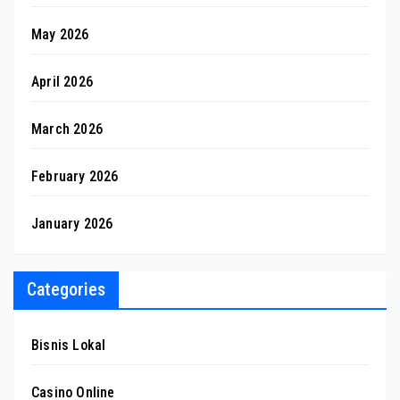
May 2026
April 2026
March 2026
February 2026
January 2026
Categories
Bisnis Lokal
Casino Online