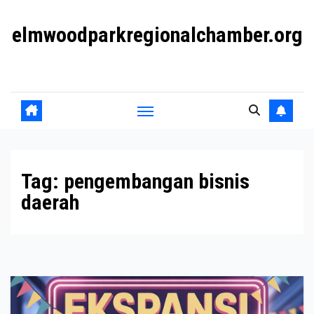
Skip
elmwoodparkregionalchamber.org
to
content
Mendukung Bisnis dan Komunitas Lokal
Tag:
pengembangan bisnis
daerah