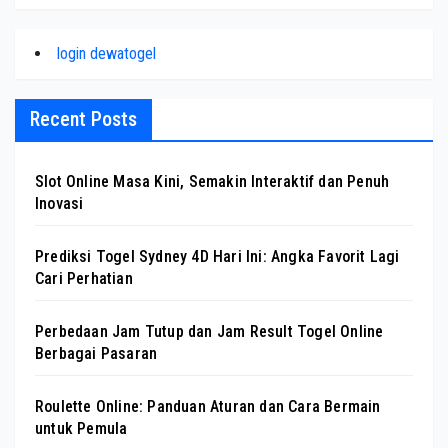
login dewatogel
Recent Posts
Slot Online Masa Kini, Semakin Interaktif dan Penuh
Inovasi
Prediksi Togel Sydney 4D Hari Ini: Angka Favorit Lagi
Cari Perhatian
Perbedaan Jam Tutup dan Jam Result Togel Online
Berbagai Pasaran
Roulette Online: Panduan Aturan dan Cara Bermain
untuk Pemula