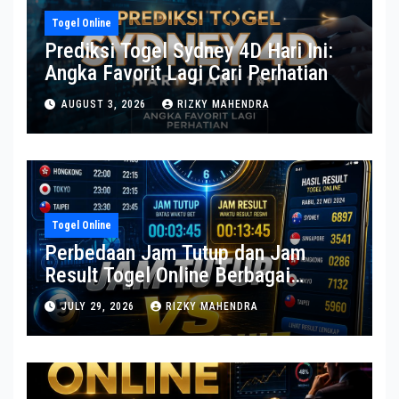
Togel Online
Prediksi Togel Sydney 4D Hari Ini:
Angka Favorit Lagi Cari Perhatian
AUGUST 3, 2026
RIZKY MAHENDRA
Togel Online
Perbedaan Jam Tutup dan Jam
Result Togel Online Berbagai
Pasaran
JULY 29, 2026
RIZKY MAHENDRA