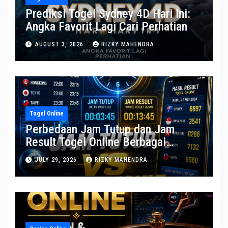
Prediksi Togel Sydney 4D Hari Ini:
Angka Favorit Lagi Cari Perhatian
AUGUST 3, 2026
RIZKY MAHENDRA
Togel Online
Perbedaan Jam Tutup dan Jam
Result Togel Online Berbagai
Pasaran
JULY 29, 2026
RIZKY MAHENDRA