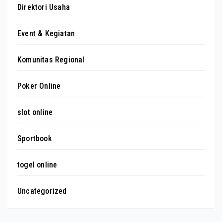
Direktori Usaha
Event & Kegiatan
Komunitas Regional
Poker Online
slot online
Sportbook
togel online
Uncategorized