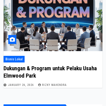
Bisnis Lokal
Dukungan & Program untuk Pelaku Usaha
Elmwood Park
JANUARY 26, 2026
RIZKY MAHENDRA