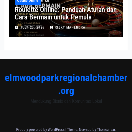
Casino Online
Roulette Online: Panduan Aturan dan
Cara Bermain untuk Pemula
JULY 25, 2026
RIZKY MAHENDRA
elmwoodparkregionalchamber
.org
Mendukung Bisnis dan Komunitas Lokal
Proudly powered by WordPress
|
Theme: Newsup by
Themeansar
.