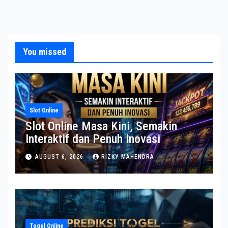
You missed
Slot Online
Slot Online Masa Kini, Semakin
Interaktif dan Penuh Inovasi
AUGUST 6, 2026
RIZKY MAHENDRA
Togel Online