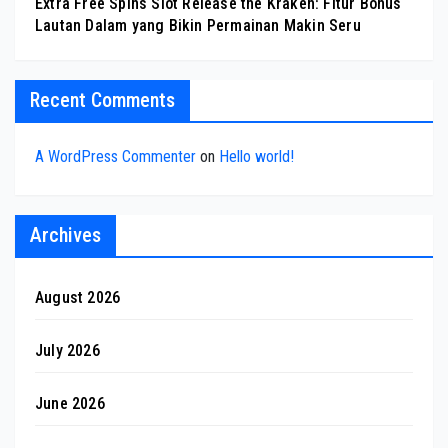
Extra Free Spins Slot Release the Kraken: Fitur Bonus
Lautan Dalam yang Bikin Permainan Makin Seru
Recent Comments
A WordPress Commenter
on
Hello world!
Archives
August 2026
July 2026
June 2026