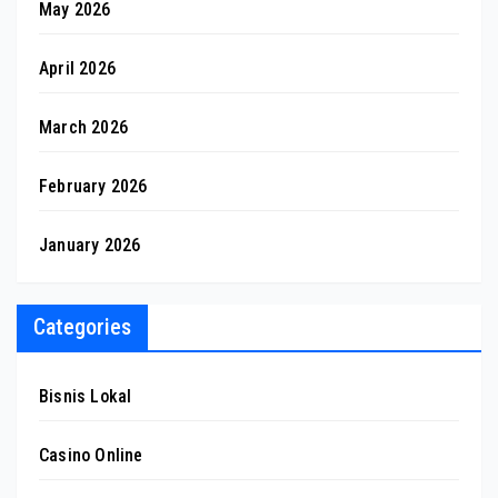
May 2026
April 2026
March 2026
February 2026
January 2026
Categories
Bisnis Lokal
Casino Online