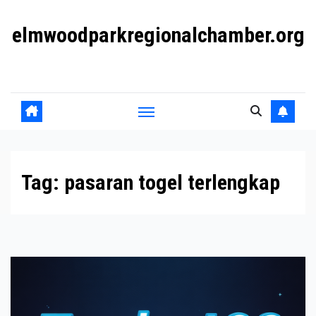
Skip
elmwoodparkregionalchamber.org
to
content
Mendukung Bisnis dan Komunitas Lokal
Tag:
pasaran togel terlengkap