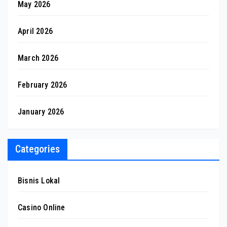
May 2026
April 2026
March 2026
February 2026
January 2026
Categories
Bisnis Lokal
Casino Online