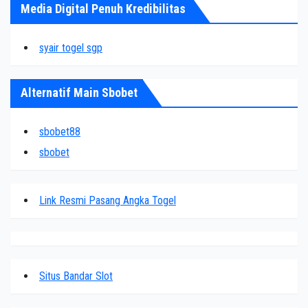
Media Digital Penuh Kredibilitas
syair togel sgp
Alternatif Main Sbobet
sbobet88
sbobet
Link Resmi Pasang Angka Togel
Situs Bandar Slot