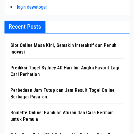
login dewatogel
Recent Posts
Slot Online Masa Kini, Semakin Interaktif dan Penuh
Inovasi
Prediksi Togel Sydney 4D Hari Ini: Angka Favorit Lagi
Cari Perhatian
Perbedaan Jam Tutup dan Jam Result Togel Online
Berbagai Pasaran
Roulette Online: Panduan Aturan dan Cara Bermain
untuk Pemula