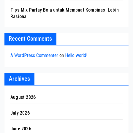
Tips Mix Parlay Bola untuk Membuat Kombinasi Lebih
Rasional
Recent Comments
A WordPress Commenter
on
Hello world!
Archives
August 2026
July 2026
June 2026