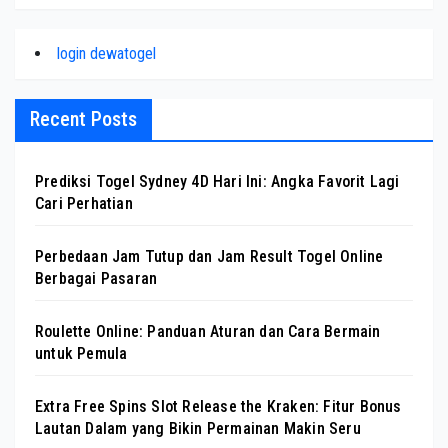
login dewatogel
Recent Posts
Prediksi Togel Sydney 4D Hari Ini: Angka Favorit Lagi
Cari Perhatian
Perbedaan Jam Tutup dan Jam Result Togel Online
Berbagai Pasaran
Roulette Online: Panduan Aturan dan Cara Bermain
untuk Pemula
Extra Free Spins Slot Release the Kraken: Fitur Bonus
Lautan Dalam yang Bikin Permainan Makin Seru