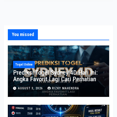
You missed
Togel Online
Prediksi Togel Sydney 4D Hari Ini:
Angka Favorit Lagi Cari Perhatian
AUGUST 3, 2026
RIZKY MAHENDRA