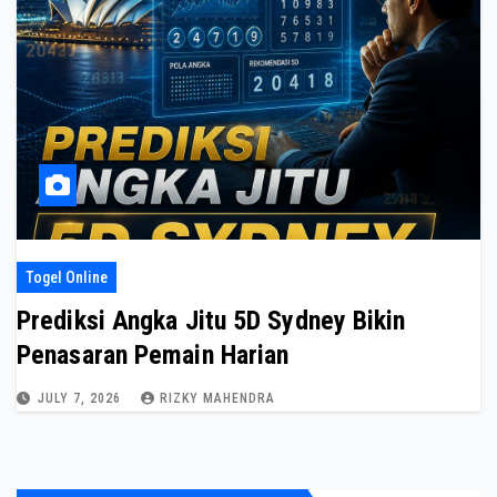
Togel Online
Prediksi Angka Jitu 5D Sydney Bikin
Penasaran Pemain Harian
JULY 7, 2026
RIZKY MAHENDRA