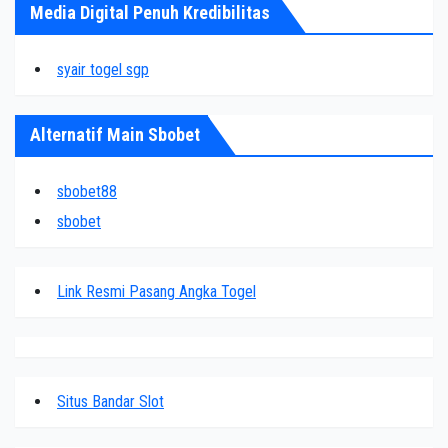
Media Digital Penuh Kredibilitas
syair togel sgp
Alternatif Main Sbobet
sbobet88
sbobet
Link Resmi Pasang Angka Togel
Situs Bandar Slot