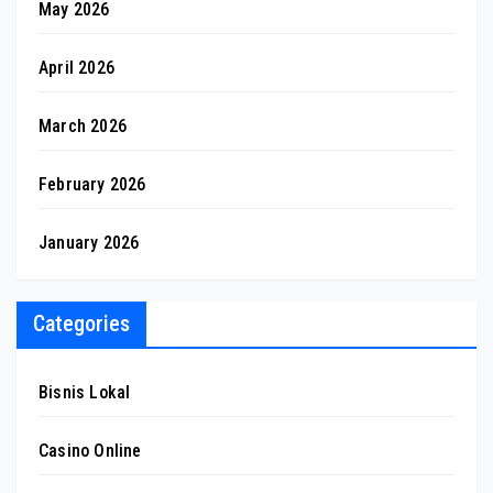
May 2026
April 2026
March 2026
February 2026
January 2026
Categories
Bisnis Lokal
Casino Online