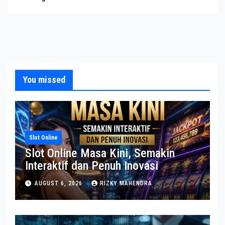
You missed
Slot Online
Slot Online Masa Kini, Semakin
Interaktif dan Penuh Inovasi
AUGUST 6, 2026
RIZKY MAHENDRA