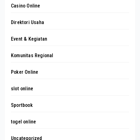
Casino Online
Direktori Usaha
Event & Kegiatan
Komunitas Regional
Poker Online
slot online
Sportbook
togel online
Uncategorized