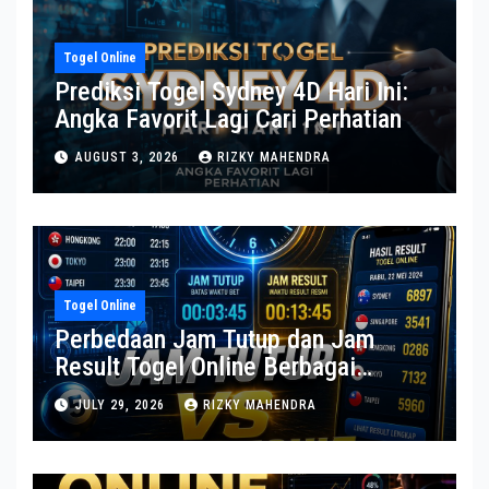
Togel Online
Prediksi Togel Sydney 4D Hari Ini:
Angka Favorit Lagi Cari Perhatian
AUGUST 3, 2026
RIZKY MAHENDRA
Togel Online
Perbedaan Jam Tutup dan Jam
Result Togel Online Berbagai
Pasaran
JULY 29, 2026
RIZKY MAHENDRA