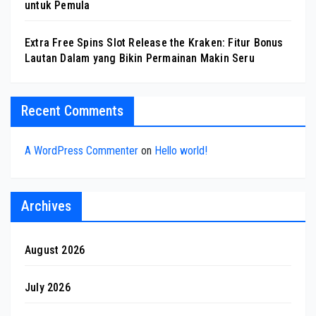
untuk Pemula
Extra Free Spins Slot Release the Kraken: Fitur Bonus
Lautan Dalam yang Bikin Permainan Makin Seru
Recent Comments
A WordPress Commenter
on
Hello world!
Archives
August 2026
July 2026