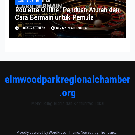
Casino Online
Roulette Online: Panduan Aturan dan
Cara Bermain untuk Pemula
JULY 25, 2026
RIZKY MAHENDRA
elmwoodparkregionalchamber
.org
Mendukung Bisnis dan Komunitas Lokal
Proudly powered by WordPress
|
Theme: Newsup by
Themeansar
.