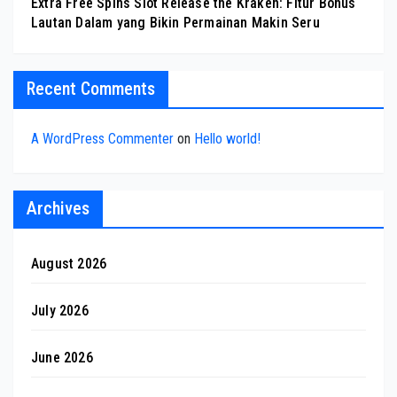
Extra Free Spins Slot Release the Kraken: Fitur Bonus
Lautan Dalam yang Bikin Permainan Makin Seru
Recent Comments
A WordPress Commenter
on
Hello world!
Archives
August 2026
July 2026
June 2026