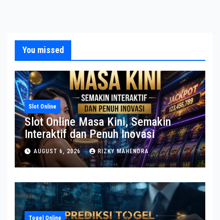
You missed
Slot Online
Slot Online Masa Kini, Semakin
Interaktif dan Penuh Inovasi
AUGUST 6, 2026
RIZKY MAHENDRA
Togel Online