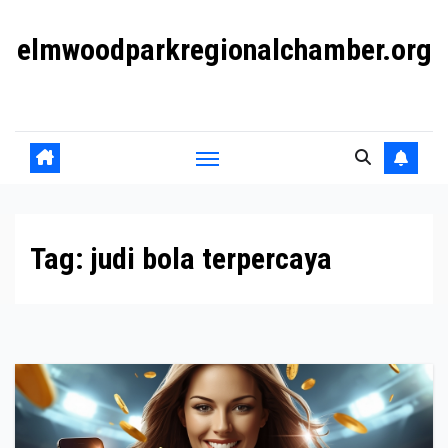
Skip
elmwoodparkregionalchamber.org
to
content
Mendukung Bisnis dan Komunitas Lokal
Tag:
judi bola terpercaya