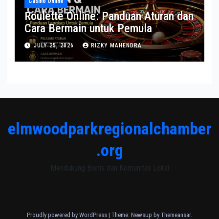
Casino Online
Roulette Online: Panduan Aturan dan
Cara Bermain untuk Pemula
JULY 25, 2026
RIZKY MAHENDRA
elmwoodparkregionalchamber
.org
Mendukung Bisnis dan Komunitas Lokal
Proudly powered by WordPress
|
Theme: Newsup by
Themeansar
.