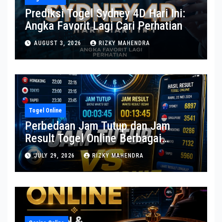
Prediksi Togel Sydney 4D Hari Ini:
Angka Favorit Lagi Cari Perhatian
AUGUST 3, 2026
RIZKY MAHENDRA
Togel Online
Perbedaan Jam Tutup dan Jam
Result Togel Online Berbagai
Pasaran
JULY 29, 2026
RIZKY MAHENDRA