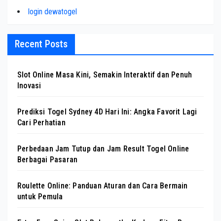
login dewatogel
Recent Posts
Slot Online Masa Kini, Semakin Interaktif dan Penuh
Inovasi
Prediksi Togel Sydney 4D Hari Ini: Angka Favorit Lagi
Cari Perhatian
Perbedaan Jam Tutup dan Jam Result Togel Online
Berbagai Pasaran
Roulette Online: Panduan Aturan dan Cara Bermain
untuk Pemula