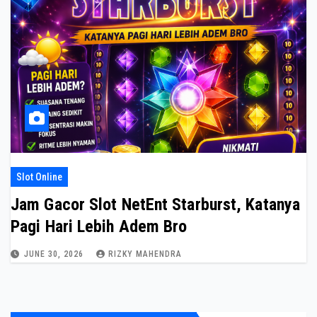
Slot Online
Jam Gacor Slot NetEnt Starburst, Katanya
Pagi Hari Lebih Adem Bro
JUNE 30, 2026
RIZKY MAHENDRA