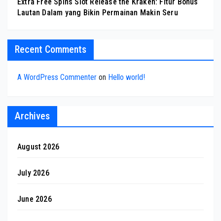
Extra Free Spins Slot Release the Kraken: Fitur Bonus
Lautan Dalam yang Bikin Permainan Makin Seru
Recent Comments
A WordPress Commenter
on
Hello world!
Archives
August 2026
July 2026
June 2026