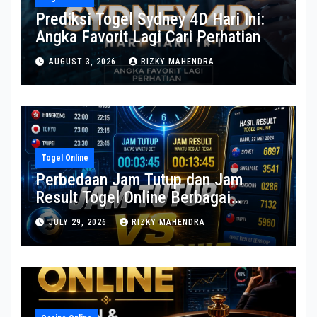
Prediksi Togel Sydney 4D Hari Ini:
Angka Favorit Lagi Cari Perhatian
AUGUST 3, 2026
RIZKY MAHENDRA
Togel Online
Perbedaan Jam Tutup dan Jam
Result Togel Online Berbagai
Pasaran
JULY 29, 2026
RIZKY MAHENDRA