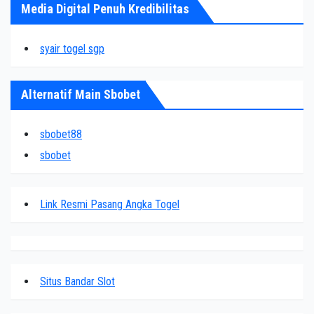
Media Digital Penuh Kredibilitas
syair togel sgp
Alternatif Main Sbobet
sbobet88
sbobet
Link Resmi Pasang Angka Togel
Situs Bandar Slot