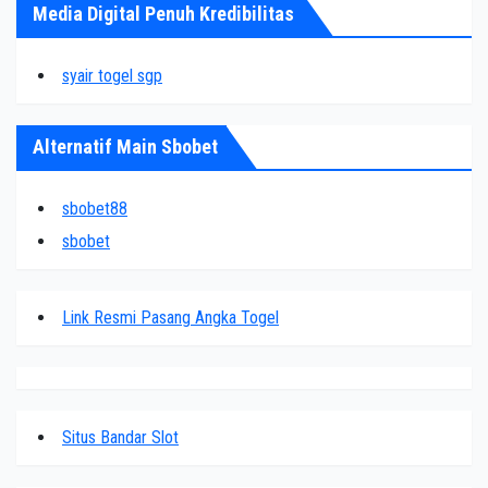
Media Digital Penuh Kredibilitas
syair togel sgp
Alternatif Main Sbobet
sbobet88
sbobet
Link Resmi Pasang Angka Togel
Situs Bandar Slot