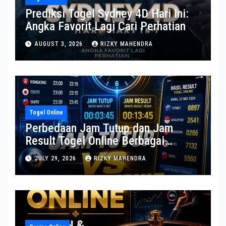
Prediksi Togel Sydney 4D Hari Ini:
Angka Favorit Lagi Cari Perhatian
AUGUST 3, 2026
RIZKY MAHENDRA
Togel Online
Perbedaan Jam Tutup dan Jam
Result Togel Online Berbagai
Pasaran
JULY 29, 2026
RIZKY MAHENDRA