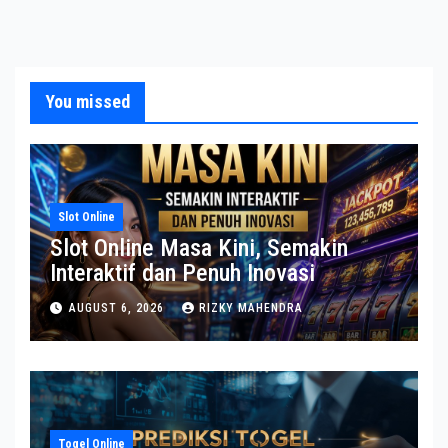
You missed
Slot Online
Slot Online Masa Kini, Semakin
Interaktif dan Penuh Inovasi
AUGUST 6, 2026
RIZKY MAHENDRA
Togel Online