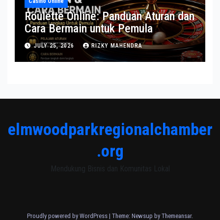
Casino Online
Roulette Online: Panduan Aturan dan
Cara Bermain untuk Pemula
JULY 25, 2026
RIZKY MAHENDRA
elmwoodparkregionalchamber
.org
Mendukung Bisnis dan Komunitas Lokal
Proudly powered by WordPress
|
Theme: Newsup by
Themeansar
.