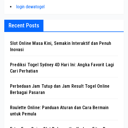
login dewatogel
Recent Posts
Slot Online Masa Kini, Semakin Interaktif dan Penuh
Inovasi
Prediksi Togel Sydney 4D Hari Ini: Angka Favorit Lagi
Cari Perhatian
Perbedaan Jam Tutup dan Jam Result Togel Online
Berbagai Pasaran
Roulette Online: Panduan Aturan dan Cara Bermain
untuk Pemula