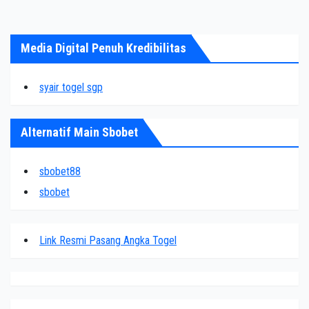
Media Digital Penuh Kredibilitas
syair togel sgp
Alternatif Main Sbobet
sbobet88
sbobet
Link Resmi Pasang Angka Togel