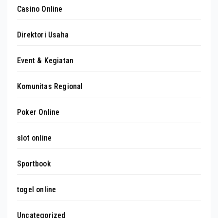
Casino Online
Direktori Usaha
Event & Kegiatan
Komunitas Regional
Poker Online
slot online
Sportbook
togel online
Uncategorized