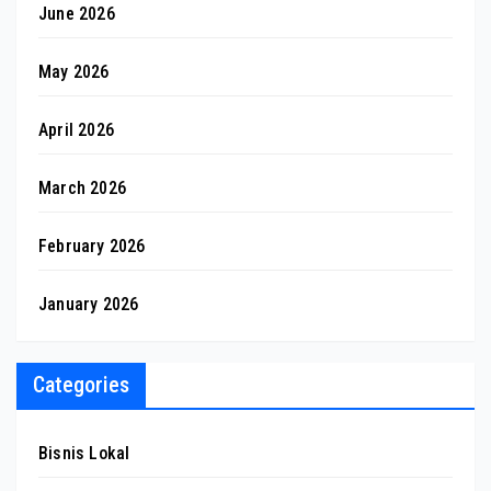
June 2026
May 2026
April 2026
March 2026
February 2026
January 2026
Categories
Bisnis Lokal