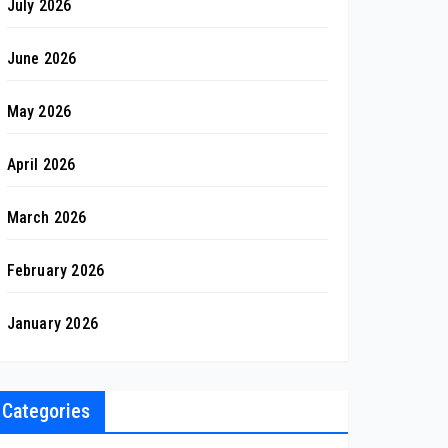
July 2026
June 2026
May 2026
April 2026
March 2026
February 2026
January 2026
Categories