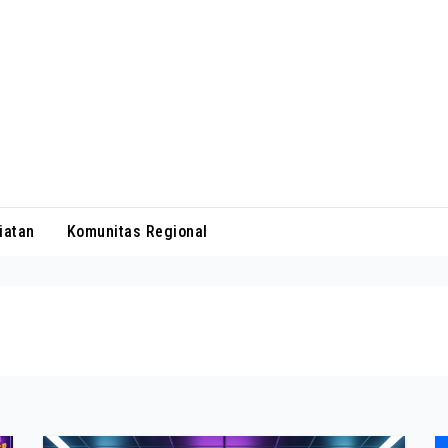
iatan
Komunitas Regional