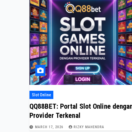
Slot Online
QQ88BET: Portal Slot Online denga
Provider Terkenal
MARCH 17, 2026
RIZKY MAHENDRA