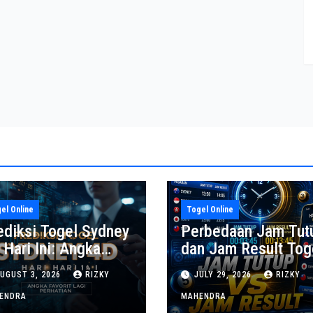
el Online
Togel Online
ediksi Togel Sydney
Perbedaan Jam Tut
 Hari Ini: Angka
dan Jam Result Tog
vorit Lagi Cari
Online Berbagai
UGUST 3, 2026
RIZKY
JULY 29, 2026
RIZKY
rhatian
Pasaran
ENDRA
MAHENDRA