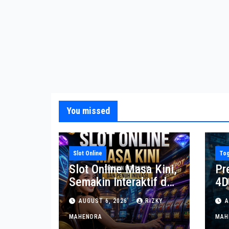
You missed
Slot Online
Tog
Slot Online Masa Kini,
Pr
Semakin Interaktif dan
4D
Penuh Inovasi
Fa
AUGUST 6, 2026
RIZKY
A
Pe
MAHENDRA
MAH