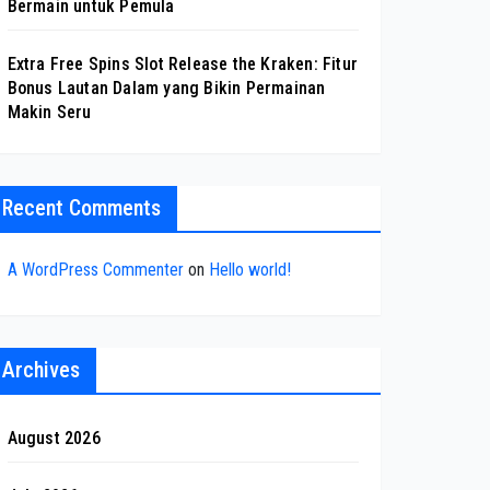
Bermain untuk Pemula
Extra Free Spins Slot Release the Kraken: Fitur
Bonus Lautan Dalam yang Bikin Permainan
Makin Seru
Recent Comments
A WordPress Commenter
on
Hello world!
Archives
August 2026