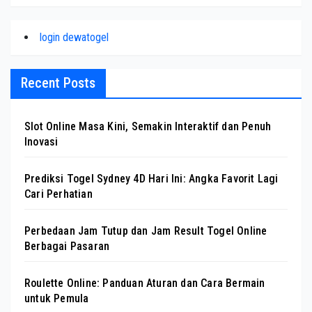
login dewatogel
Recent Posts
Slot Online Masa Kini, Semakin Interaktif dan Penuh
Inovasi
Prediksi Togel Sydney 4D Hari Ini: Angka Favorit Lagi
Cari Perhatian
Perbedaan Jam Tutup dan Jam Result Togel Online
Berbagai Pasaran
Roulette Online: Panduan Aturan dan Cara Bermain
untuk Pemula