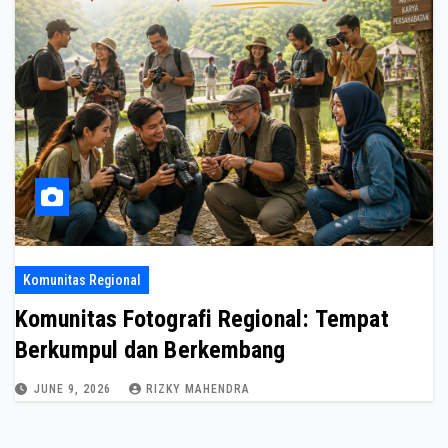
Komunitas Regional
Komunitas Fotografi Regional: Tempat
Berkumpul dan Berkembang
JUNE 9, 2026
RIZKY MAHENDRA