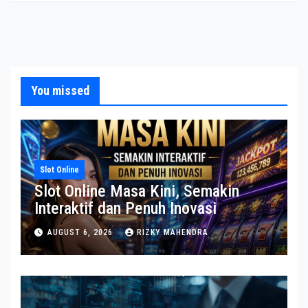
You missed
Slot Online
Slot Online Masa Kini, Semakin
Interaktif dan Penuh Inovasi
AUGUST 6, 2026
RIZKY MAHENDRA