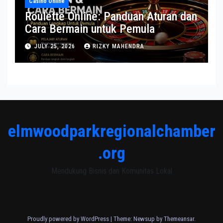
Casino Online
Roulette Online: Panduan Aturan dan
Cara Bermain untuk Pemula
JULY 25, 2026
RIZKY MAHENDRA
elmwoodparkregionalchamber
.org
Mendukung Bisnis dan Komunitas Lokal
Proudly powered by WordPress
|
Theme: Newsup by
Themeansar
.