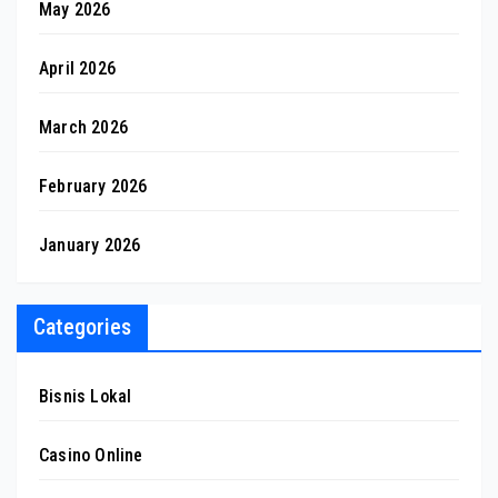
May 2026
April 2026
March 2026
February 2026
January 2026
Categories
Bisnis Lokal
Casino Online