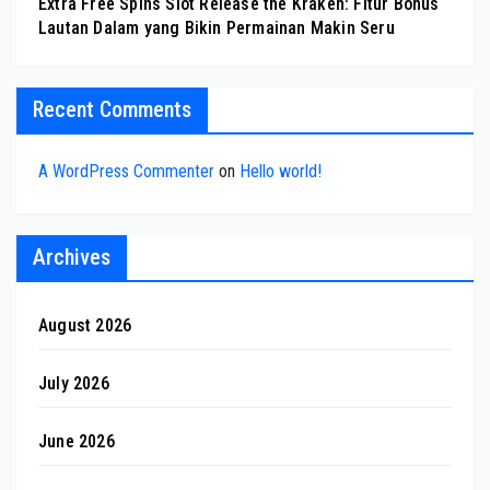
Extra Free Spins Slot Release the Kraken: Fitur Bonus
Lautan Dalam yang Bikin Permainan Makin Seru
Recent Comments
A WordPress Commenter
on
Hello world!
Archives
August 2026
July 2026
June 2026