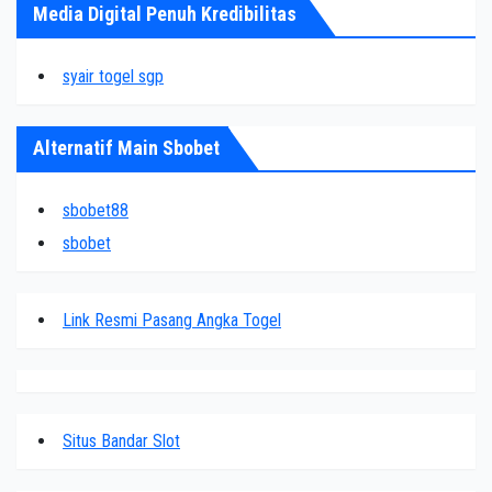
Media Digital Penuh Kredibilitas
syair togel sgp
Alternatif Main Sbobet
sbobet88
sbobet
Link Resmi Pasang Angka Togel
Situs Bandar Slot