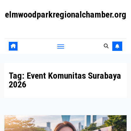
Skip
elmwoodparkregionalchamber.org
to
content
Mendukung Bisnis dan Komunitas Lokal
Tag:
Event Komunitas Surabaya
2026