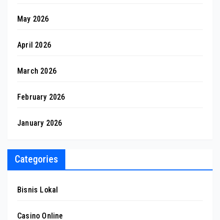
May 2026
April 2026
March 2026
February 2026
January 2026
Categories
Bisnis Lokal
Casino Online