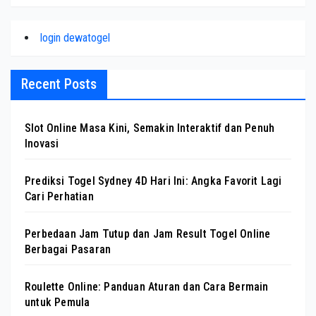
login dewatogel
Recent Posts
Slot Online Masa Kini, Semakin Interaktif dan Penuh
Inovasi
Prediksi Togel Sydney 4D Hari Ini: Angka Favorit Lagi
Cari Perhatian
Perbedaan Jam Tutup dan Jam Result Togel Online
Berbagai Pasaran
Roulette Online: Panduan Aturan dan Cara Bermain
untuk Pemula