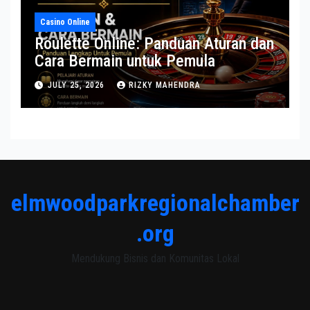
Casino Online
Roulette Online: Panduan Aturan dan
Cara Bermain untuk Pemula
JULY 25, 2026
RIZKY MAHENDRA
elmwoodparkregionalchamber
.org
Mendukung Bisnis dan Komunitas Lokal