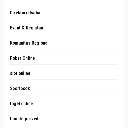
Direktori Usaha
Event & Kegiatan
Komunitas Regional
Poker Online
slot online
Sportbook
togel online
Uncategorized