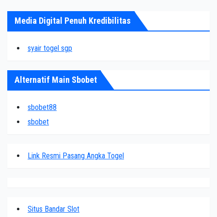
Media Digital Penuh Kredibilitas
syair togel sgp
Alternatif Main Sbobet
sbobet88
sbobet
Link Resmi Pasang Angka Togel
Situs Bandar Slot