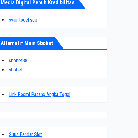
Media Digital Penuh Kredibilitas
syair togel sgp
Alternatif Main Sbobet
sbobet88
sbobet
Link Resmi Pasang Angka Togel
Situs Bandar Slot