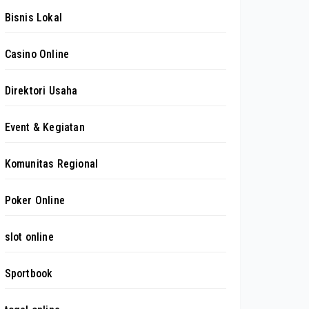
Bisnis Lokal
Casino Online
Direktori Usaha
Event & Kegiatan
Komunitas Regional
Poker Online
slot online
Sportbook