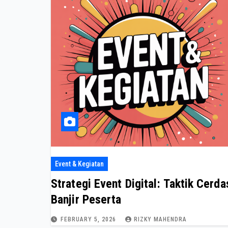
Event & Kegiatan
Strategi Event Digital: Taktik Cerda
Banjir Peserta
FEBRUARY 5, 2026
RIZKY MAHENDRA