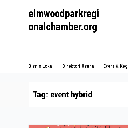
Skip
elmwoodparkregi
to
content
onalchamber.org
Mendukung Bisnis dan Komunitas
Lokal
Bisnis Lokal
Direktori Usaha
Event & Keg
Tag:
event hybrid