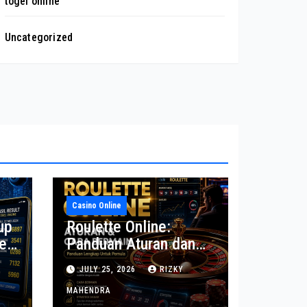
togel online
Uncategorized
Casino Online
up
Roulette Online:
el
Panduan Aturan dan
Cara Bermain untuk
JULY 25, 2026
RIZKY
Pemula
MAHENDRA