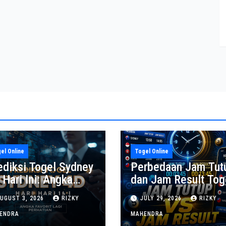
el Online
Togel Online
ediksi Togel Sydney
Perbedaan Jam Tut
 Hari Ini: Angka
dan Jam Result Tog
vorit Lagi Cari
Online Berbagai
UGUST 3, 2026
RIZKY
JULY 29, 2026
RIZKY
rhatian
Pasaran
ENDRA
MAHENDRA