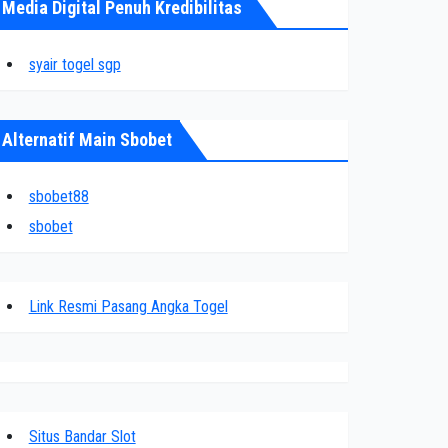
Media Digital Penuh Kredibilitas
syair togel sgp
Alternatif Main Sbobet
sbobet88
sbobet
Link Resmi Pasang Angka Togel
Situs Bandar Slot