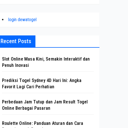
login dewatogel
Recent Posts
Slot Online Masa Kini, Semakin Interaktif dan
Penuh Inovasi
Prediksi Togel Sydney 4D Hari Ini: Angka
Favorit Lagi Cari Perhatian
Perbedaan Jam Tutup dan Jam Result Togel
Online Berbagai Pasaran
Roulette Online: Panduan Aturan dan Cara