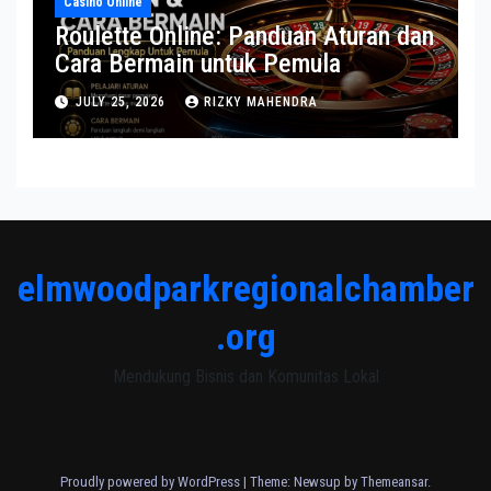
Casino Online
Roulette Online: Panduan Aturan dan
Cara Bermain untuk Pemula
JULY 25, 2026
RIZKY MAHENDRA
elmwoodparkregionalchamber
.org
Mendukung Bisnis dan Komunitas Lokal
Proudly powered by WordPress
|
Theme: Newsup by
Themeansar
.