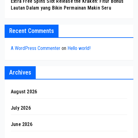
Extra Free Spins Slot Release the Kraken: Fitur Bonus
Lautan Dalam yang Bikin Permainan Makin Seru
Recent Comments
A WordPress Commenter
on
Hello world!
Archives
August 2026
July 2026
June 2026