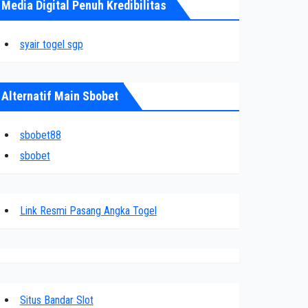
Media Digital Penuh Kredibilitas
syair togel sgp
Alternatif Main Sbobet
sbobet88
sbobet
Link Resmi Pasang Angka Togel
Situs Bandar Slot