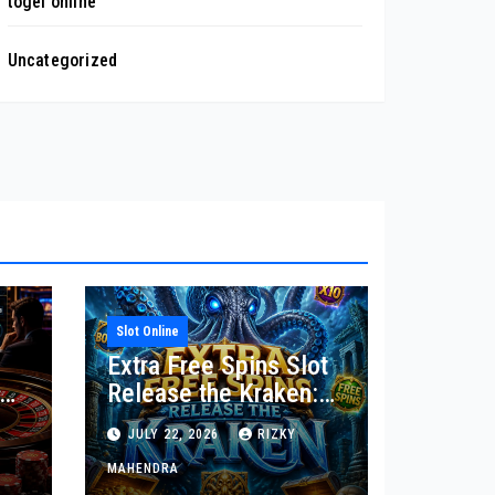
togel online
Uncategorized
Slot Online
Extra Free Spins Slot
Release the Kraken:
Fitur Bonus Lautan
JULY 22, 2026
RIZKY
Dalam yang Bikin
Permainan Makin Seru
MAHENDRA