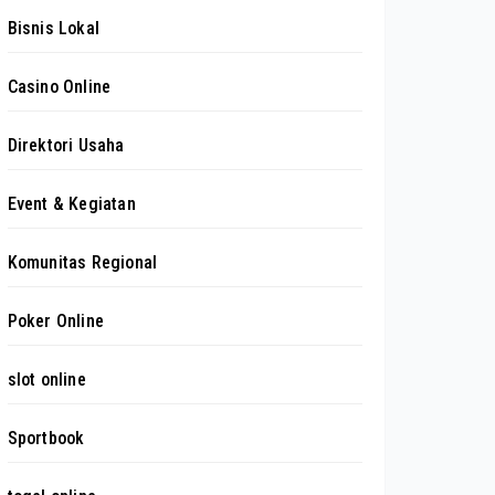
Bisnis Lokal
Casino Online
Direktori Usaha
Event & Kegiatan
Komunitas Regional
Poker Online
slot online
Sportbook