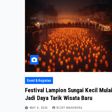
Event & Kegiatan
Festival Lampion Sungai Kecil Mula
Jadi Daya Tarik Wisata Baru
MAY 8, 2026
RIZKY MAHENDRA