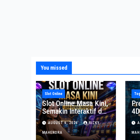
You missed
Slot Online
Tog
Slot Online Masa Kini,
Pr
Semakin Interaktif dan
4D
Penuh Inovasi
Fa
AUGUST 6, 2026
RIZKY
A
Pe
MAHENDRA
MAH