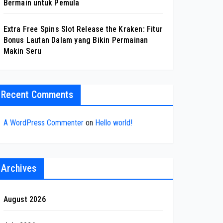
Bermain untuk Pemula
Extra Free Spins Slot Release the Kraken: Fitur
Bonus Lautan Dalam yang Bikin Permainan
Makin Seru
Recent Comments
A WordPress Commenter
on
Hello world!
Archives
August 2026