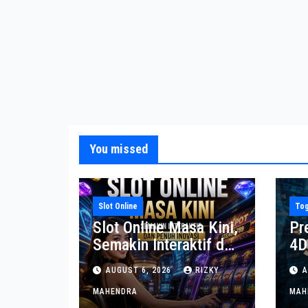
You missed
Slot Online
Tog
Slot Online Masa Kini,
Pr
Semakin Interaktif dan
4D
Penuh Inovasi
Fa
AUGUST 6, 2026
RIZKY
A
Pe
MAHENDRA
MAH