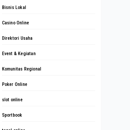
Bisnis Lokal
Casino Online
Direktori Usaha
Event & Kegiatan
Komunitas Regional
Poker Online
slot online
Sportbook