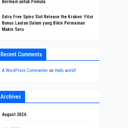
Bermain untuk Pemula
Extra Free Spins Slot Release the Kraken: Fitur
Bonus Lautan Dalam yang Bikin Permainan
Makin Seru
Recent Comments
A WordPress Commenter
on
Hello world!
Archives
August 2026