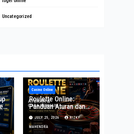
togel online
Uncategorized
Casino Online
up
Roulette Online:
el
Panduan Aturan dan
Cara Bermain untuk
JULY 25, 2026
RIZKY
Pemula
MAHENDRA