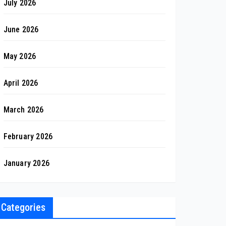
July 2026
June 2026
May 2026
April 2026
March 2026
February 2026
January 2026
Categories