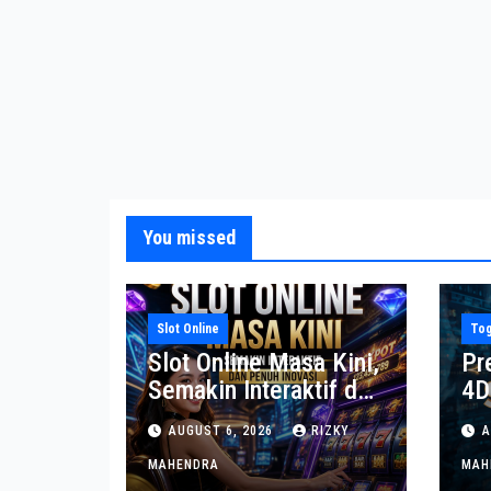
You missed
Slot Online
Tog
Slot Online Masa Kini,
Pr
Semakin Interaktif dan
4D
Penuh Inovasi
Fa
AUGUST 6, 2026
RIZKY
A
Pe
MAHENDRA
MAH