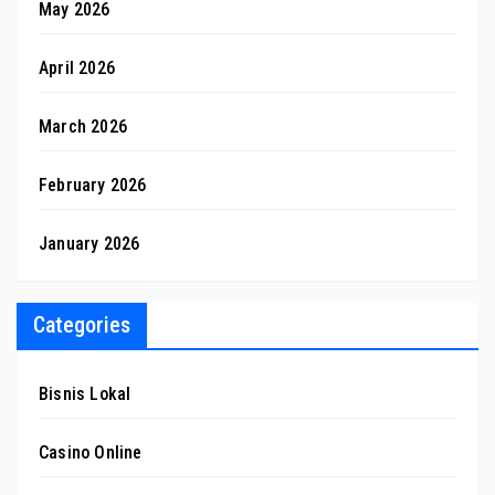
May 2026
April 2026
March 2026
February 2026
January 2026
Categories
Bisnis Lokal
Casino Online