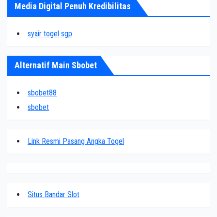
Media Digital Penuh Kredibilitas
syair togel sgp
Alternatif Main Sbobet
sbobet88
sbobet
Link Resmi Pasang Angka Togel
Situs Bandar Slot