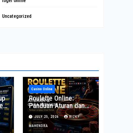
togel online
Uncategorized
Casino Online
up
Roulette Online:
el
Panduan Aturan dan
Cara Bermain untuk
JULY 25, 2026
RIZKY
Pemula
MAHENDRA