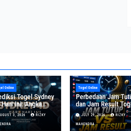
el Online
Togel Online
ediksi Togel Sydney
Perbedaan Jam Tut
 Hari Ini: Angka
dan Jam Result Tog
vorit Lagi Cari
Online Berbagai
UGUST 3, 2026
RIZKY
JULY 29, 2026
RIZKY
rhatian
Pasaran
ENDRA
MAHENDRA