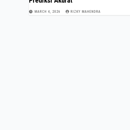
Prediksi Akurat
MARCH 4, 2026
RIZKY MAHENDRA