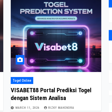
Togel Online
VISABET88 Portal Prediksi Togel
dengan Sistem Analisa
MARCH 11, 2026
RIZKY MAHENDRA