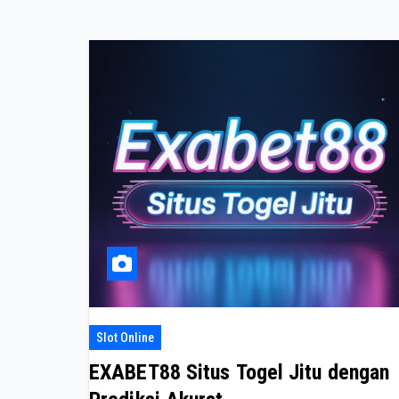
Slot Online
EXABET88 Situs Togel Jitu dengan