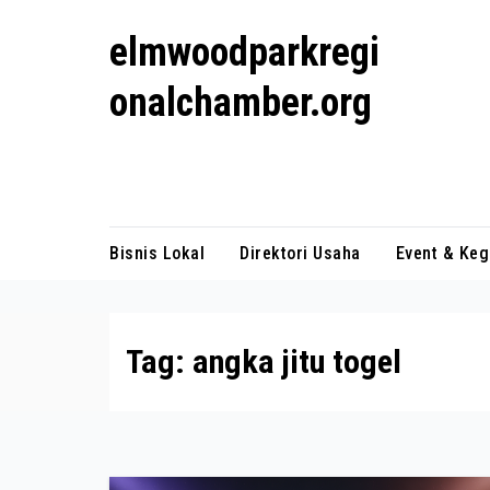
Skip
elmwoodparkregi
to
content
onalchamber.org
Mendukung Bisnis dan Komunitas
Lokal
Bisnis Lokal
Direktori Usaha
Event & Keg
Tag:
angka jitu togel