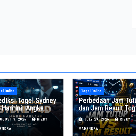
el Online
Togel Online
ediksi Togel Sydney
Perbedaan Jam Tut
 Hari Ini: Angka
dan Jam Result Tog
vorit Lagi Cari
Online Berbagai
UGUST 3, 2026
RIZKY
JULY 29, 2026
RIZKY
rhatian
Pasaran
ENDRA
MAHENDRA