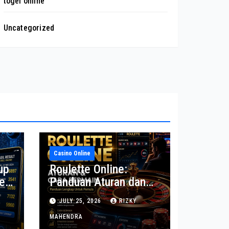
togel online
Uncategorized
Casino Online
up
Roulette Online:
el
Panduan Aturan dan
Cara Bermain untuk
JULY 25, 2026
RIZKY
Pemula
MAHENDRA