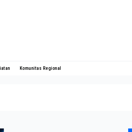
iatan
Komunitas Regional