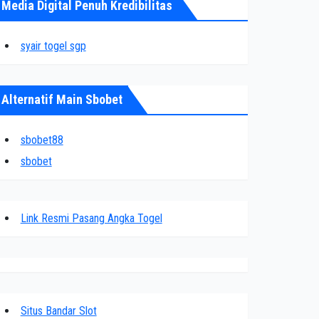
Media Digital Penuh Kredibilitas
syair togel sgp
Alternatif Main Sbobet
sbobet88
sbobet
Link Resmi Pasang Angka Togel
Situs Bandar Slot