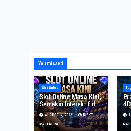
You missed
Slot Online
Tog
Slot Online Masa Kini,
Pr
Semakin Interaktif dan
4D
Penuh Inovasi
Fa
AUGUST 6, 2026
RIZKY
A
Pe
MAHENDRA
MAH