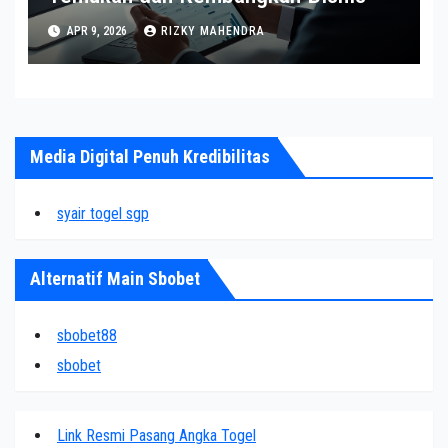
APR 9, 2026
RIZKY MAHENDRA
Media Digital Penuh Kredibilitas
syair togel sgp
Alternatif Main Sbobet
sbobet88
sbobet
Link Resmi Pasang Angka Togel