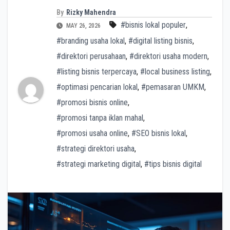
By
Rizky Mahendra
#bisnis lokal populer
,
MAY 26, 2026
#branding usaha lokal
,
#digital listing bisnis
,
#direktori perusahaan
,
#direktori usaha modern
,
#listing bisnis terpercaya
,
#local business listing
,
#optimasi pencarian lokal
,
#pemasaran UMKM
,
#promosi bisnis online
,
#promosi tanpa iklan mahal
,
#promosi usaha online
,
#SEO bisnis lokal
,
#strategi direktori usaha
,
#strategi marketing digital
,
#tips bisnis digital