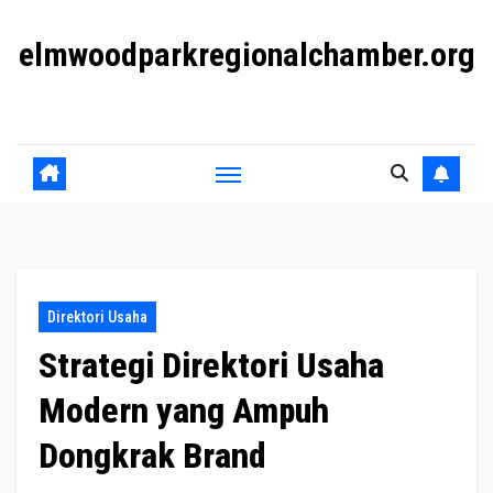
Skip
elmwoodparkregionalchamber.org
to
content
Mendukung Bisnis dan Komunitas Lokal
Direktori Usaha
Strategi Direktori Usaha
Modern yang Ampuh
Dongkrak Brand