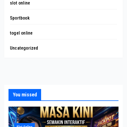
slot online
Sportbook
togel online
Uncategorized
You missed