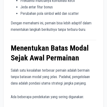
Frekuensi munculnya kombinasi kecil
Jeda antar fitur bonus
Perubahan pola simbol wild dan scatter
Dengan memahami ini, pemain bisa lebih adaptif dalam
menentukan langkah berikutnya tanpa terburu-buru.
Menentukan Batas Modal
Sejak Awal Permainan
Salah satu kesalahan terbesar pemain adalah bermain
tanpa batasan modal yang jelas. Padahal, pengelolaan
dana adalah pondasi utama strategi jangka panjang.
Ada beberapa pendekatan yang sering digunakan: