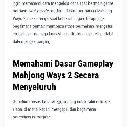
ingin memahami cara mengelola dana saat bermain game
berbasis
slot puzzle
modern. Dalam permainan
Mahjong
Ways 2
, bukan hanya soal keberuntungan, tetapi juga
bagaimana pemain membaca ritme permainan, mengatur
modal, dan menjaga konsistensi strategi agar tetap stabil
dalam jangka panjang.
Memahami Dasar Gameplay
Mahjong Ways 2 Secara
Menyeluruh
Sebelum masuk ke strategi, penting untuk tahu dulu apa,
siapa, di mana, kapan, mengapa, dan bagaimana
permainan ini berjalan.