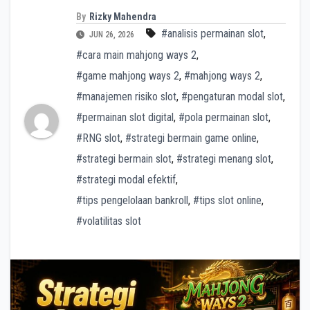
By
Rizky Mahendra
#analisis permainan slot
,
JUN 26, 2026
#cara main mahjong ways 2
,
#game mahjong ways 2
,
#mahjong ways 2
,
#manajemen risiko slot
,
#pengaturan modal slot
,
#permainan slot digital
,
#pola permainan slot
,
#RNG slot
,
#strategi bermain game online
,
#strategi bermain slot
,
#strategi menang slot
,
#strategi modal efektif
,
#tips pengelolaan bankroll
,
#tips slot online
,
#volatilitas slot