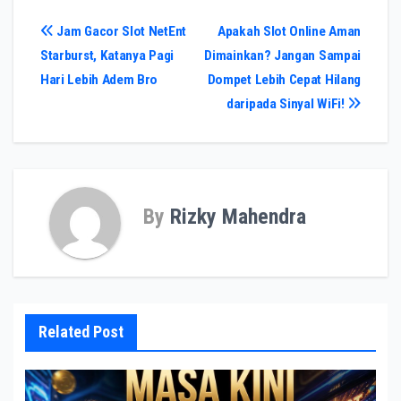
Post
Jam Gacor Slot NetEnt
Apakah Slot Online Aman
Starburst, Katanya Pagi
Dimainkan? Jangan Sampai
navigation
Hari Lebih Adem Bro
Dompet Lebih Cepat Hilang
daripada Sinyal WiFi!
By
Rizky Mahendra
Related Post