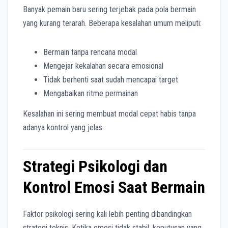
Banyak pemain baru sering terjebak pada pola bermain
yang kurang terarah. Beberapa kesalahan umum meliputi:
Bermain tanpa rencana modal
Mengejar kekalahan secara emosional
Tidak berhenti saat sudah mencapai target
Mengabaikan ritme permainan
Kesalahan ini sering membuat modal cepat habis tanpa
adanya kontrol yang jelas.
Strategi Psikologi dan
Kontrol Emosi Saat Bermain
Faktor psikologi sering kali lebih penting dibandingkan
strategi teknis. Ketika emosi tidak stabil, keputusan yang